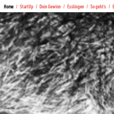
Home
StartUp
Dein Gewinn
Esslingen
So geht's